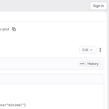
Sign in
se.qmd
Edit
File
History
ce="minimal"}
