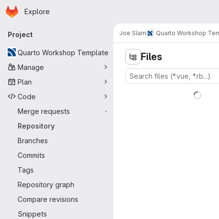
Homepage
Skip to main content
Explore
Primary navigation
Joe Slam
Quarto Workshop Te
Project
Quarto Workshop Template
Files
Manage
Plan
Code
Merge requests
-
Repository
Branches
Commits
Tags
Repository graph
Compare revisions
Snippets