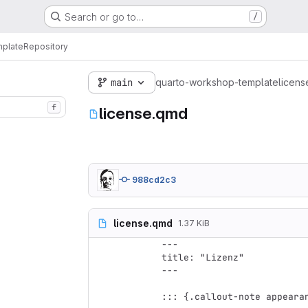
Search or go to…
/
mplate
Repository
main
quarto-workshop-template
licen
f
license.qmd
988cd2c3
license.qmd
1.37 KiB
---

title: "Lizenz"

---

::: {.callout-note appearan