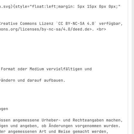
n.svg){style="float:left;margin: 5px 15px 0px 0px;" 
Creative Commons Lizenz `CC BY-NC-SA 4.0` verfügbar, 
ons.org/licenses/by-nc-sa/4.0/deed.de>. <br>

Format oder Medium vervielfältigen und 
ändern und darauf aufbauen.

gen

üssen angemessene Urheber- und Rechteangaben machen, 
ügen und angeben, ob Änderungen vorgenommen wurden. 
der angemessenen Art und Weise gemacht werden, 