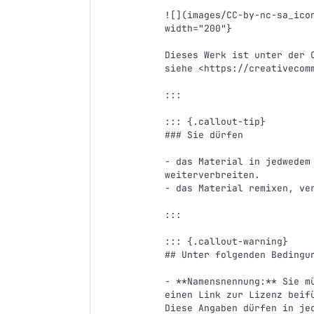
![](images/CC-by-nc-sa_ico
width="200"}

Dieses Werk ist unter der 
siehe <https://creativecomm
:::

::: {.callout-tip}

### Sie dürfen

- das Material in jedwedem 
weiterverbreiten.

- das Material remixen, ver
:::

::: {.callout-warning}

## Unter folgenden Bedingun
- **Namensnennung:** Sie m
einen Link zur Lizenz beif
Diese Angaben dürfen in je